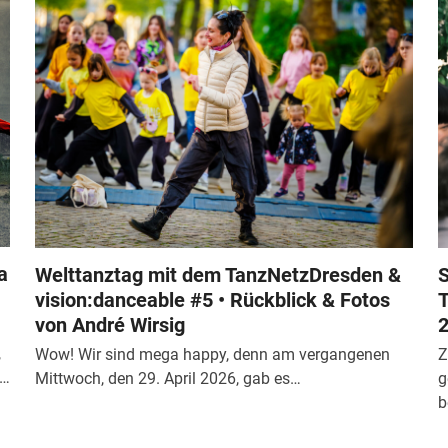
a
Welttanztag mit dem TanzNetzDresden &
S
vision:danceable #5 • Rückblick & Fotos
T
von André Wirsig
2
,
Wow! Wir sind mega happy, denn am vergangenen
Z
n…
Mittwoch, den 29. April 2026, gab es…
g
b