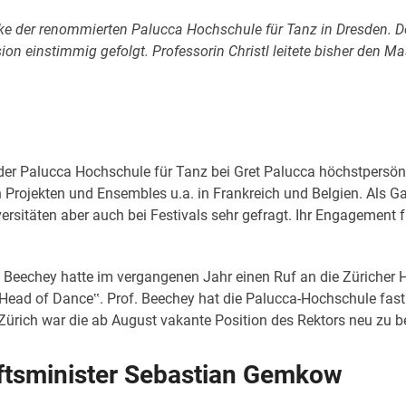
hicke der renommierten Palucca Hochschule für Tanz in Dresden.
 einstimmig gefolgt. Professorin Christl leitete bisher den M
 der Palucca Hochschule für Tanz bei Gret Palucca höchstpersönl
rojekten und Ensembles u.a. in Frankreich und Belgien. Als Gas
täten aber auch bei Festivals sehr gefragt. Ihr Engagement füh
Beechey hatte im vergangenen Jahr einen Ruf an die Züricher 
Head of Dance‟. Prof. Beechey hat die Palucca-Hochschule fast 
ürich war die ab August vakante Position des Rektors neu zu b
ftsminister Sebastian Gemkow