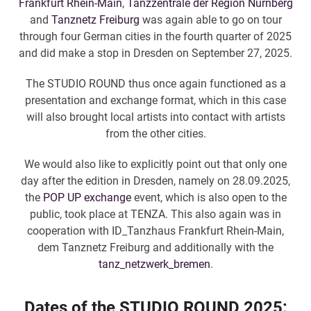
Frankfurt Rhein-Main
,
Tanzzentrale der Region Nürnberg
and
Tanznetz Freiburg
was again able to go on tour
through four German cities in the fourth quarter of 2025
and did make a stop in Dresden on September 27, 2025.
The STUDIO ROUND thus once again functioned as a
presentation and exchange format, which in this case
will also brought local artists into contact with artists
from the other cities.
We would also like to explicitly point out that only one
day after the edition in Dresden, namely on 28.09.2025,
the
POP UP exchange
event, which is also open to the
public, took place at TENZA. This also again was in
cooperation with
ID_Tanzhaus Frankfurt Rhein-Main
,
dem
Tanznetz Freiburg
and additionally with the
tanz_netzwerk_bremen
.
Dates of the STUDIO ROUND 2025: