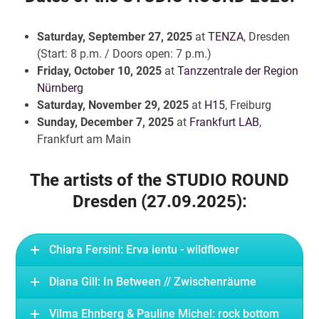
Saturday, September 27, 2025
at
TENZA
, Dresden
(Start: 8 p.m. / Doors open: 7 p.m.)
Friday, October 10, 2025
at
Tanzzentrale der Region
Nürnberg
Saturday, November 29, 2025
at
H15
, Freiburg
Sunday, December 7, 2025
at
Frankfurt LAB
,
Frankfurt am Main
The artists of the STUDIO ROUND
Dresden (27.09.2025):
Chiara Fersini: Erva ientu - wildflower
Diana Gill: In Between // Zwischenräume
Vilma Ehnberg & Pauline Michel: rock bottom