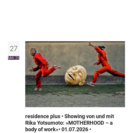
Skip
Open
Close
to
mobile
mobile
content
menu
menu
27
MAI 26
residence plus • Showing von und mit
Rika Yotsumoto: »MOTHERHOOD – a
body of work«• 01.07.2026 •