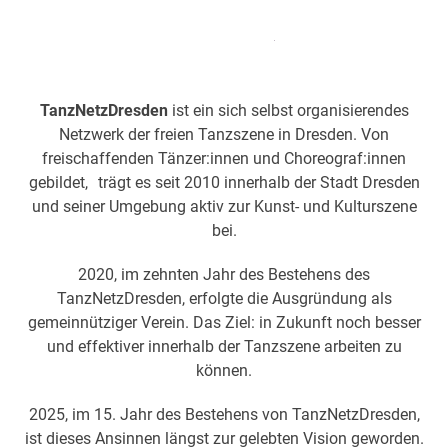
Skip
Open
Close
to
mobile
mobile
content
menu
menu
TanzNetzDresden
ist ein sich selbst organisierendes
Netzwerk der freien Tanzszene in Dresden. Von
freischaffenden Tänzer:innen und Choreograf:innen
gebildet, trägt es seit 2010 innerhalb der Stadt Dresden
und seiner Umgebung aktiv zur Kunst- und Kulturszene
bei.
2020, im zehnten Jahr des Bestehens des
TanzNetzDresden, erfolgte die Ausgründung als
gemeinnütziger Verein. Das Ziel: in Zukunft noch besser
und effektiver innerhalb der Tanzszene arbeiten zu
können.
2025, im 15. Jahr des Bestehens von TanzNetzDresden,
ist dieses Ansinnen längst zur gelebten Vision geworden.