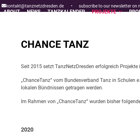
Skip
kontakt@tanznetzdresden.de
•
subscribe to our newsletter on
to
ABOUT
NEWS
TANZKALENDER
PROJEKTE
PROF
content
CHANCE TANZ
Seit 2015 setzt TanzNetzDresden erfolgreich Projek
„ChanceTanz“ vom Bundesverband Tanz in Schulen e.V. 
lokalen Bündnissen getragen werden.
Im Rahmen von „ChanceTanz“ wurden bisher folgende 
2020