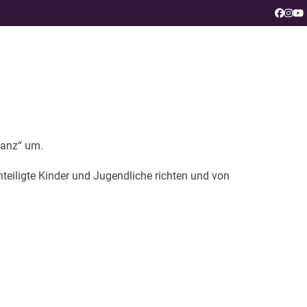
Faceb
Ins
Y
Tanz“ um.
teiligte Kinder und Jugendliche richten und von