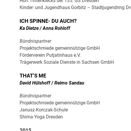
Hort Tintenklecks der 135. GS Dresden
Kinder- und Jugendhaus Gorbitz – Stadtjugendring Dr
ICH SPINNE- DU AUCH?
Ka Dietze / Anna Rohloff
Bündnispartner
Projektschmiede gemeinnützige GmbH
Förderverein Putjatinhaus e.V.
Trägerwerk Soziale Dienste in Sachsen GmbH
THAT’S ME
David Hülshoff / Reimo Sandau
Bündnispartner
Projektschmiede gemeinnützige GmbH
Janusz-Korczak-Schule
Shima Yoga Dresden
2015