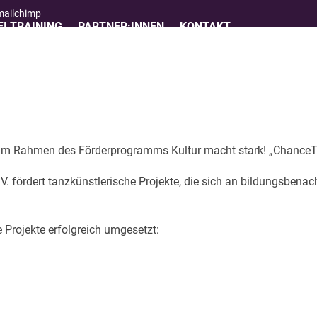
 mailchimp
I TRAINING
PARTNER:INNEN
KONTAKT
te im Rahmen des Förderprogramms Kultur macht stark! „Chance
fördert tanzkünstlerische Projekte, die sich an bildungsbenach
Projekte erfolgreich umgesetzt: