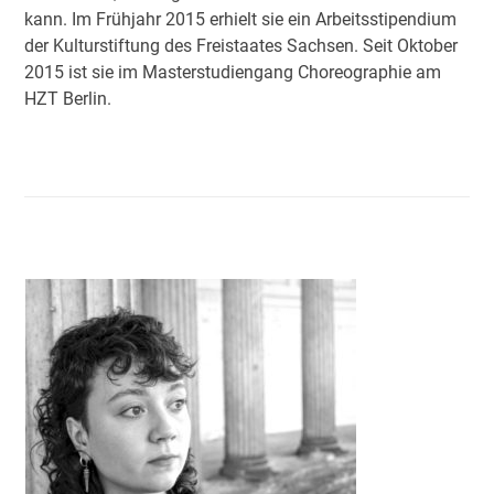
kann. Im Frühjahr 2015 erhielt sie ein Arbeitsstipendium
der Kulturstiftung des Freistaates Sachsen. Seit Oktober
2015 ist sie im Masterstudiengang Choreographie am
HZT Berlin.
Use
the
left
and
right
arrow
keys
to