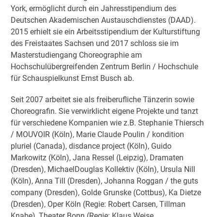
York, ermöglicht durch ein Jahresstipendium des
Deutschen Akademischen Austauschdienstes (DAAD).
2015 erhielt sie ein Arbeitsstipendium der Kulturstiftung
des Freistaates Sachsen und 2017 schloss sie im
Masterstudiengang Choreographie am
Hochschulübergreifenden Zentrum Berlin / Hochschule
für Schauspielkunst Ernst Busch ab.
Seit 2007 arbeitet sie als freiberufliche Tänzerin sowie
Choreografin. Sie verwirklicht eigene Projekte und tanzt
für verschiedene Kompanien wie z.B. Stephanie Thiersch
/ MOUVOIR (Köln), Marie Claude Poulin / kondition
pluriel (Canada), disdance project (Köln), Guido
Markowitz (Köln), Jana Ressel (Leipzig), Dramaten
(Dresden), MichaelDouglas Kollektiv (Köln), Ursula Nill
(Köln), Anna Till (Dresden), Johanna Roggan / the guts
company (Dresden), Golde Grunske (Cottbus), Ka Dietze
(Dresden), Oper Köln (Regie: Robert Carsen, Tillman
Knabe), Theater Bonn (Regie: Klaus Weise,