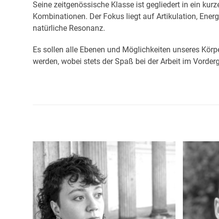
Seine zeitgenössische Klasse ist gegliedert in ein kur
Kombinationen. Der Fokus liegt auf Artikulation, Energ
natürliche Resonanz.
Es sollen alle Ebenen und Möglichkeiten unseres Körp
werden, wobei stets der Spaß bei der Arbeit im Vorderg
Use
the
left
and
right
arrow
keys