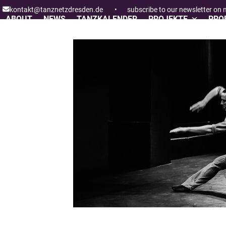
Skip
kontakt@tanznetzdresden.de
•
subscribe to our newsletter on
to
ABOUT
NEWS
TANZKALENDER
PROJEKTE
PROF
content