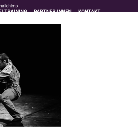
 mailchimp
I TRAINING
PARTNER:INNEN
KONTAKT