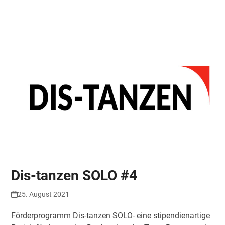
Skip
Open
Close
to
mobile
mobile
content
menu
menu
Dis-tanzen SOLO #4
25. August 2021
Förderprogramm Dis-tanzen SOLO- eine stipendienartige