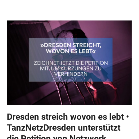
Skip
Open
Close
to
mobile
mobile
content
menu
menu
Dresden streich wovon es lebt •
TanzNetzDresden unterstützt
die Petition von Netzwerk