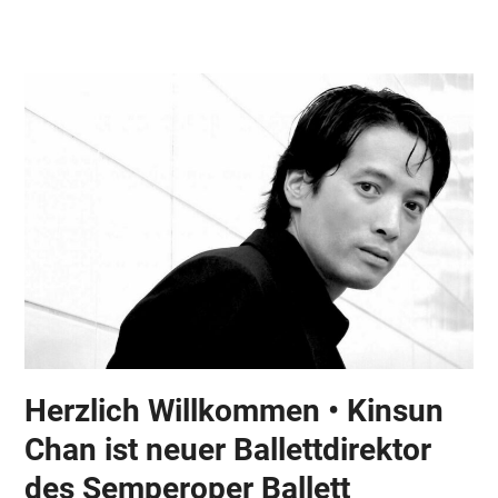
Skip
Open
Close
to
mobile
mobile
content
menu
menu
Herzlich Willkommen • Kinsun
Chan ist neuer Ballettdirektor
des Semperoper Ballett