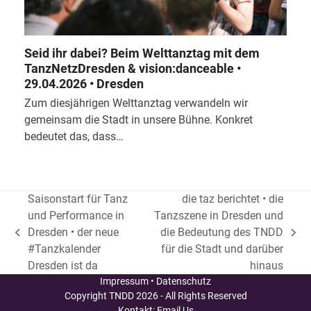
Seid ihr dabei? Beim Welttanztag mit dem
TanzNetzDresden & vision:danceable •
29.04.2026 • Dresden
Zum diesjährigen Welttanztag verwandeln wir
gemeinsam die Stadt in unsere Bühne. Konkret
bedeutet das, dass…
Saisonstart für Tanz
die taz berichtet • die
und Performance in
Tanzszene in Dresden und
Dresden • der neue
die Bedeutung des TNDD
vorheriger
Nächster
#Tanzkalender
für die Stadt und darüber
Beitrag:
Beitrag:
Dresden ist da
hinaus
Impressum
•
Datenschutz
Copyright
TNDD
2026 - All Rights Reserved
Kontakt:
Email Us