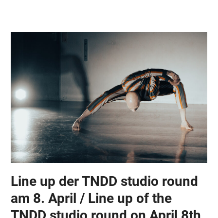
Skip
Open
Close
to
mobile
mobile
content
menu
menu
Line up der TNDD studio round
am 8. April / Line up of the
TNDD studio round on April 8th