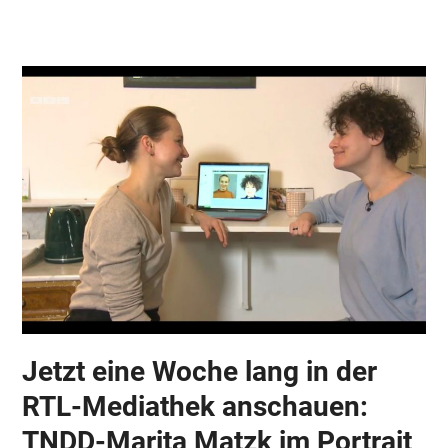
Skip
Open
Close
to
mobile
mobile
content
menu
menu
Jetzt eine Woche lang in der
RTL-Mediathek anschauen:
TNDD-Marita Matzk im Portrait