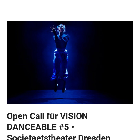
Skip
Open
Close
to
mobile
mobile
content
menu
menu
Open Call für VISION
DANCEABLE #5 •
Societaetstheater Dresden