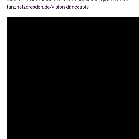
tanznetzdresden.de/vision-danceable