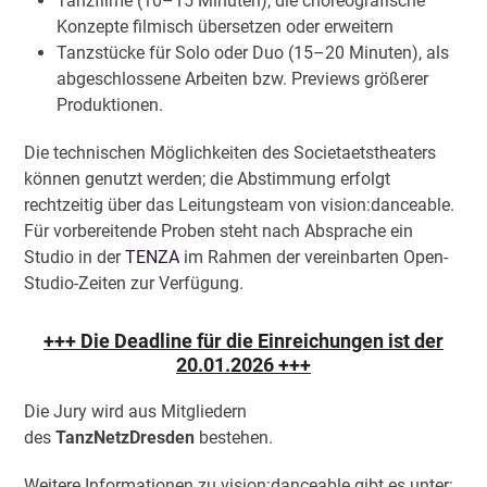
Tanzfilme (10–15 Minuten), die choreografische
Konzepte filmisch übersetzen oder erweitern
Tanzstücke für Solo oder Duo (15–20 Minuten), als
abgeschlossene Arbeiten bzw. Previews größerer
Produktionen.
Die technischen Möglichkeiten des Societaetstheaters
können genutzt werden; die Abstimmung erfolgt
rechtzeitig über das Leitungsteam von vision:danceable.
Für vorbereitende Proben steht nach Absprache ein
Studio in der
TENZA
im Rahmen der vereinbarten Open-
Studio-Zeiten zur Verfügung.
+++ Die Deadline für die Einreichungen ist der
20.01.2026 +++
Die Jury wird aus Mitgliedern
des
TanzNetzDresden
bestehen.
Weitere Informationen zu vision:danceable gibt es unter: