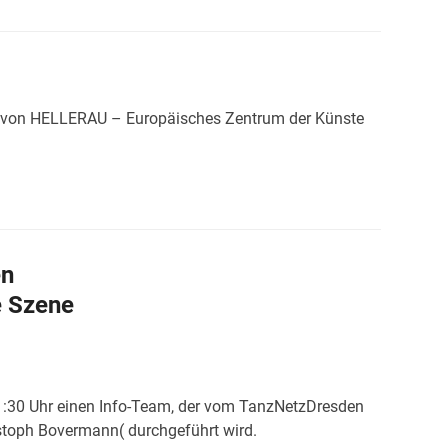
TS), von HELLERAU – Europäisches Zentrum der Künste
en
e Szene
1:30 Uhr einen Info-Team, der vom TanzNetzDresden
stoph Bovermann( durchgeführt wird.