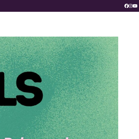
Faceb
Ins
Y