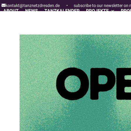
Skip
kontakt@tanznetzdresden.de
•
subscribe to our newsletter on
to
ABOUT
NEWS
TANZKALENDER
PROJEKTE
PROF
content