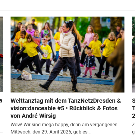
a
Welttanztag mit dem TanzNetzDresden &
S
vision:danceable #5 • Rückblick & Fotos
T
von André Wirsig
2
,
Wow! Wir sind mega happy, denn am vergangenen
Z
n…
Mittwoch, den 29. April 2026, gab es…
g