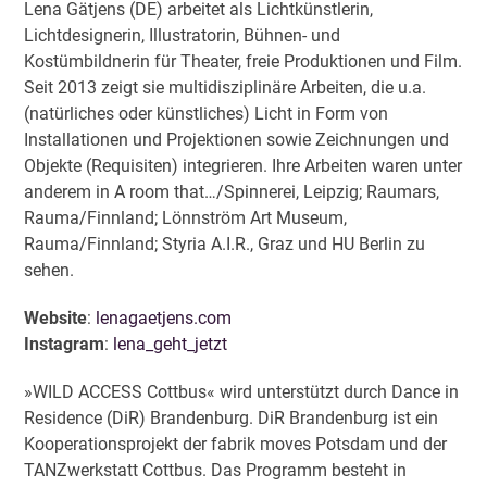
Lena Gätjens (DE) arbeitet als Lichtkünstlerin,
Lichtdesignerin, Illustratorin, Bühnen- und
Kostümbildnerin für Theater, freie Produktionen und Film.
Seit 2013 zeigt sie multidisziplinäre Arbeiten, die u.a.
(natürliches oder künstliches) Licht in Form von
Installationen und Projektionen sowie Zeichnungen und
Objekte (Requisiten) integrieren. Ihre Arbeiten waren unter
anderem in A room that…/Spinnerei, Leipzig; Raumars,
Rauma/Finnland; Lönnström Art Museum,
Rauma/Finnland; Styria A.I.R., Graz und HU Berlin zu
sehen.
Website
:
lenagaetjens.com
Instagram
:
lena_geht_jetzt
»WILD ACCESS Cottbus« wird unterstützt durch Dance in
Residence (DiR) Brandenburg. DiR Brandenburg ist ein
Kooperationsprojekt der fabrik moves Potsdam und der
TANZwerkstatt Cottbus. Das Programm besteht in