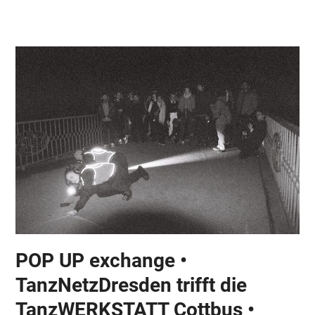
Skip
Open
Close
to
mobile
mobile
content
menu
menu
POP UP exchange •
TanzNetzDresden trifft die
TanzWERKSTATT Cottbus •