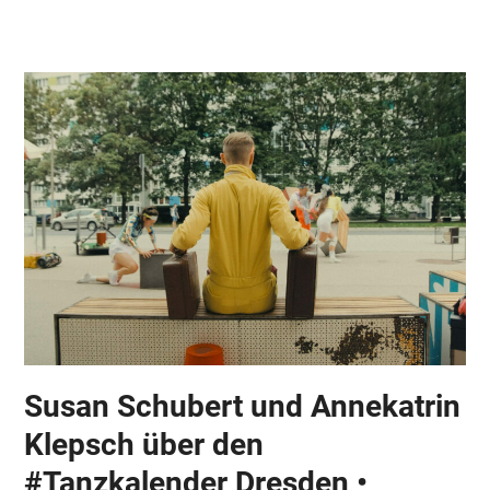
Skip
Open
Close
to
mobile
mobile
content
menu
menu
Susan Schubert und Annekatrin
Klepsch über den
#Tanzkalender Dresden •