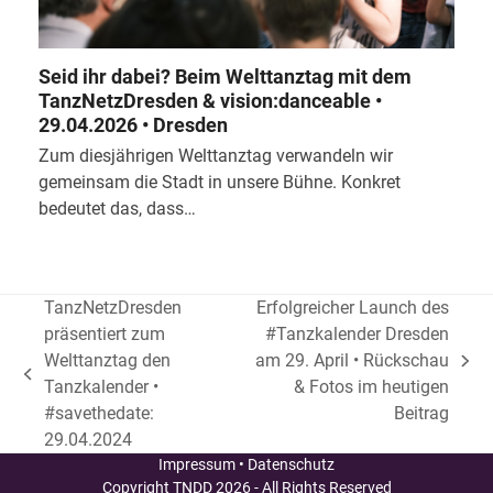
Seid ihr dabei? Beim Welttanztag mit dem
TanzNetzDresden & vision:danceable •
29.04.2026 • Dresden
Zum diesjährigen Welttanztag verwandeln wir
gemeinsam die Stadt in unsere Bühne. Konkret
bedeutet das, dass…
TanzNetzDresden
Erfolgreicher Launch des
präsentiert zum
#Tanzkalender Dresden
Welttanztag den
am 29. April • Rückschau
Nächster
vorheriger
Tanzkalender •
& Fotos im heutigen
Beitrag:
Beitrag:
#savethedate:
Beitrag
29.04.2024
Impressum
•
Datenschutz
Copyright
TNDD
2026 - All Rights Reserved