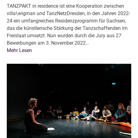
TANZPAKT in residence ist eine Kooperation zwischen
villa\wigman und TanzNetzDresden, in den Jahren 2022-
24 ein umfangreiches Residenzprogramm für Sachsen,
das die künstlerische Stärkung der Tanzschaffenden im
Freistaat umsetzt. Nun wurden durch die Jury aus 27
Bewerbungen am 3. November 2022…
Mehr Lesen