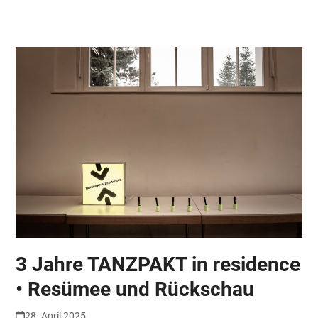
Skip
Open
Close
to
mobile
mobile
content
menu
menu
3 Jahre TANZPAKT in residence
• Resümee und Rückschau
28. April 2025