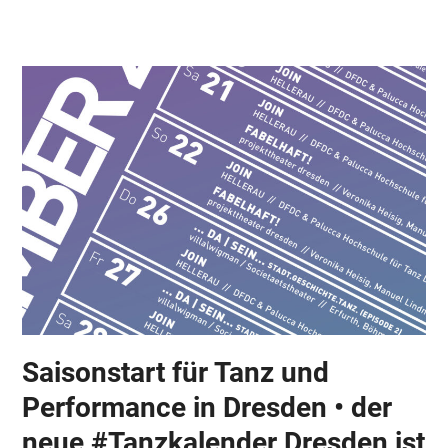
Skip
Open
Close
to
mobile
mobile
content
menu
menu
Saisonstart für Tanz und
Performance in Dresden • der
neue #Tanzkalender Dresden ist