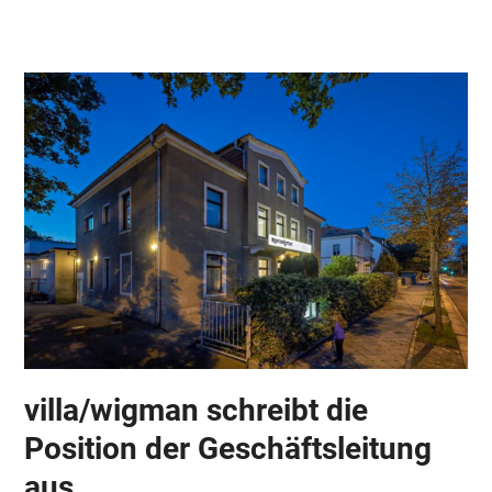
Skip
Open
Close
to
mobile
mobile
content
menu
menu
villa/wigman schreibt die
Position der Geschäftsleitung
aus