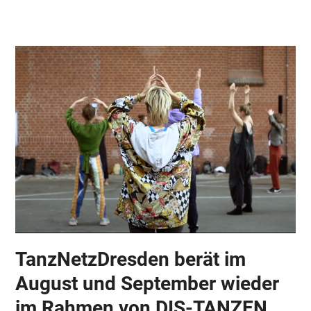
Skip
Open
Close
to
mobile
mobile
content
menu
menu
TanzNetzDresden berät im
August und September wieder
im Rahmen von DIS-TANZEN