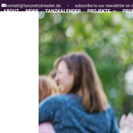
Skip
kontakt@tanznetzdresden.de
•
subscribe to our newsletter on
to
ABOUT
NEWS
TANZKALENDER
PROJEKTE
PROF
content