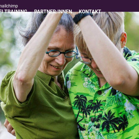
 mailchimp
I TRAINING
PARTNER:INNEN
KONTAKT