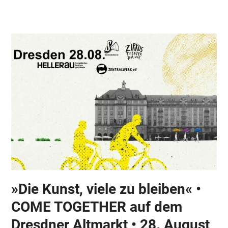
Skip
Open
Close
to
mobile
mobile
content
menu
menu
»Die Kunst, viele zu bleiben« •
COME TOGETHER auf dem
Dresdner Altmarkt • 28. August