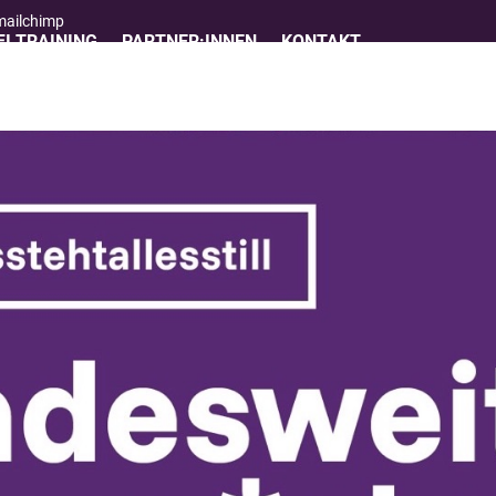
 mailchimp
I TRAINING
PARTNER:INNEN
KONTAKT