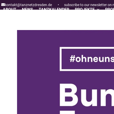
Skip
kontakt@tanznetzdresden.de
•
subscribe to our newsletter on
to
ABOUT
NEWS
TANZKALENDER
PROJEKTE
PROF
content