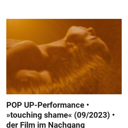
Skip
Open
Close
to
mobile
mobile
content
menu
menu
POP UP-Performance •
»touching shame« (09/2023) •
der Film im Nachgang