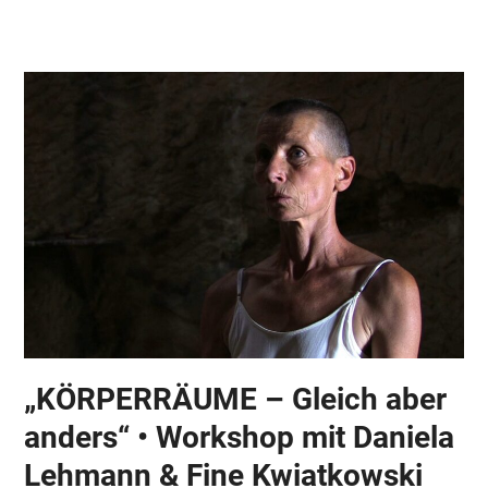
Skip
Open
Close
to
mobile
mobile
content
menu
menu
„KÖRPERRÄUME – Gleich aber
anders“ • Workshop mit Daniela
Lehmann & Fine Kwiatkowski