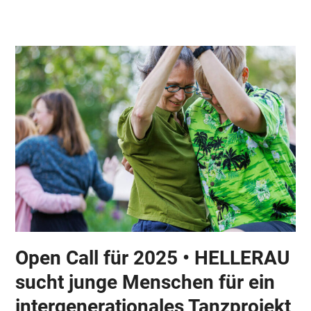
Skip
Open
Close
to
mobile
mobile
content
menu
menu
Open Call für 2025 • HELLERAU
sucht junge Menschen für ein
intergenerationales Tanzprojekt