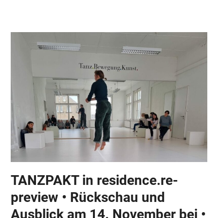
Skip
Open
Close
to
mobile
mobile
content
menu
menu
TANZPAKT in residence.re-
preview • Rückschau und
Ausblick am 14. November bei •