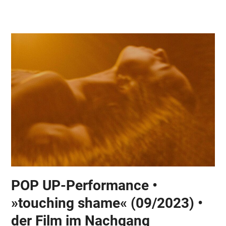
Skip
Open
Close
to
mobile
mobile
content
menu
menu
POP UP-Performance •
»touching shame« (09/2023) •
der Film im Nachgang