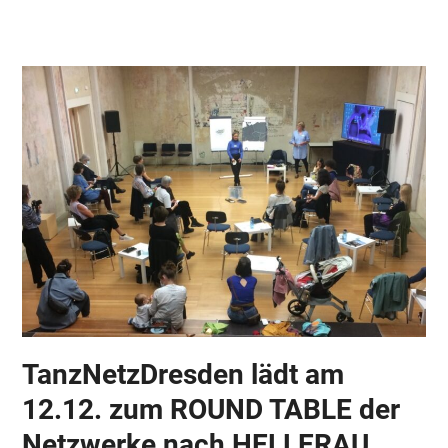
Skip
Open
Close
to
mobile
mobile
content
menu
menu
TanzNetzDresden lädt am
12.12. zum ROUND TABLE der
Netzwerke nach HELLERAU