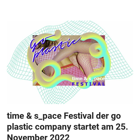
Skip
Open
Close
to
mobile
mobile
content
menu
menu
time & s_pace Festival der go
plastic company startet am 25.
November 2022