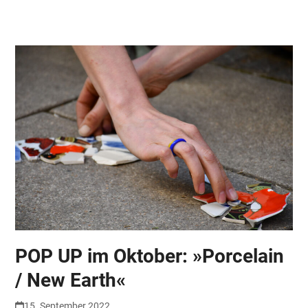
Skip
Open
Close
to
mobile
mobile
content
menu
menu
POP UP im Oktober: »Porcelain
/ New Earth«
15. September 2022