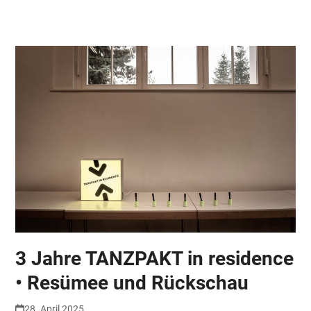
Skip
Open
Close
to
mobile
mobile
content
menu
menu
3 Jahre TANZPAKT in residence
• Resümee und Rückschau
28. April 2025