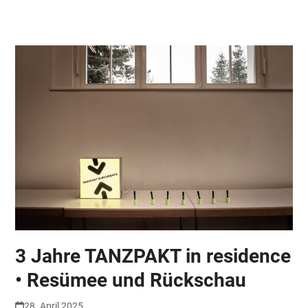
Skip
Open
Close
to
mobile
mobile
content
menu
menu
3 Jahre TANZPAKT in residence
• Resümee und Rückschau
28. April 2025