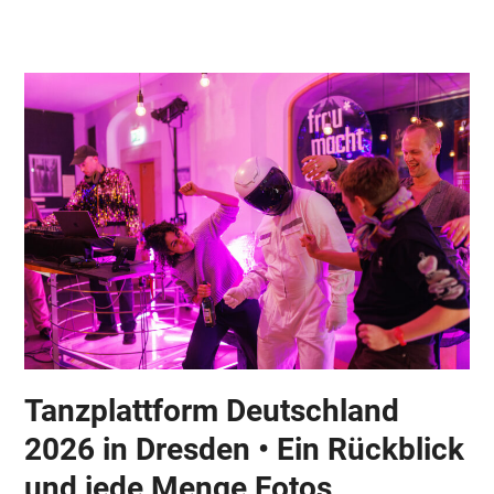
Skip
Open
Close
to
mobile
mobile
content
menu
menu
Tanzplattform Deutschland
2026 in Dresden • Ein Rückblick
und jede Menge Fotos