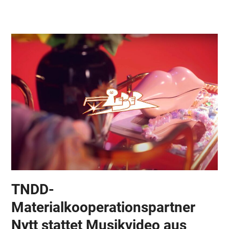
Skip
Open
Close
to
mobile
mobile
content
menu
menu
TNDD-
Materialkooperationspartner
Nytt stattet Musikvideo aus