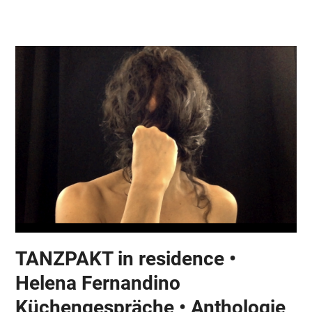
Skip
Open
Close
to
mobile
mobile
content
menu
menu
TANZPAKT in residence •
Helena Fernandino
Küchengespräche • Anthologie