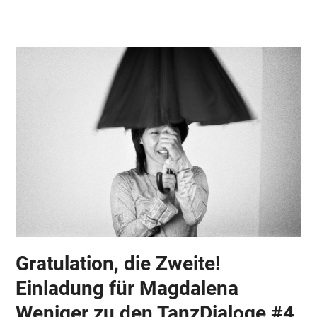
Skip
Open
Close
to
mobile
mobile
content
menu
menu
Gratulation, die Zweite!
Einladung für Magdalena
Weniger zu den TanzDialoge #4