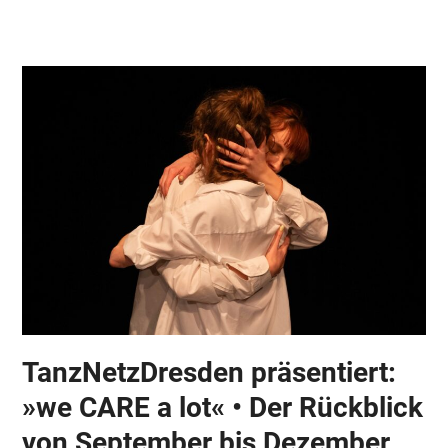
Skip
Open
Close
to
mobile
mobile
content
menu
menu
TanzNetzDresden präsentiert:
»we CARE a lot« • Der Rückblick
von September bis Dezember