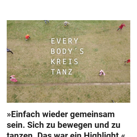
Skip
Open
Close
to
mobile
mobile
content
menu
menu
»Einfach wieder gemeinsam
sein. Sich zu bewegen und zu
tanzen. Das war ein Highlight.«