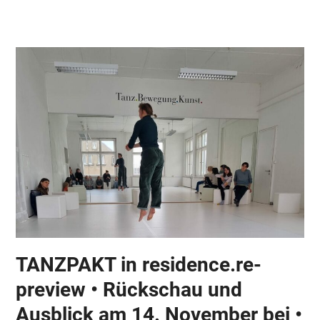
Skip
Open
Close
to
mobile
mobile
content
menu
menu
TANZPAKT in residence.re-
preview • Rückschau und
Ausblick am 14. November bei •