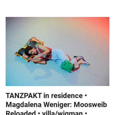
Skip
Open
Close
to
mobile
mobile
content
menu
menu
TANZPAKT in residence •
Magdalena Weniger: Moosweib
Reloaded • villa/wigman •