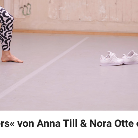
s« von Anna Till & Nora Otte