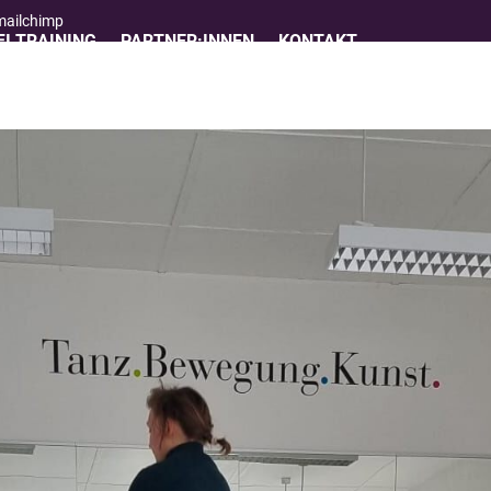
 mailchimp
I TRAINING
PARTNER:INNEN
KONTAKT