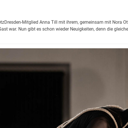
etzDresden-Mitglied Anna Till mit ihrem, gemeinsam mit Nora Ot
ast war. Nun gibt es schon wieder Neuigkeiten, denn die gleich