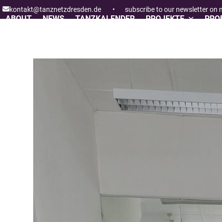
Skip
kontakt@tanznetzdresden.de
•
subscribe to our newsletter on
to
ABOUT
NEWS
TANZKALENDER
PROJEKTE
PROF
content