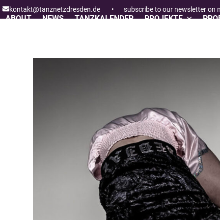
Skip
kontakt@tanznetzdresden.de
•
subscribe to our newsletter on
to
ABOUT
NEWS
TANZKALENDER
PROJEKTE
PROF
content