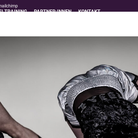
 mailchimp
I TRAINING
PARTNER:INNEN
KONTAKT