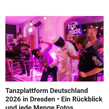
Skip
Open
Close
to
mobile
mobile
content
menu
menu
Tanzplattform Deutschland
2026 in Dresden • Ein Rückblick
und jede Menge Fotos