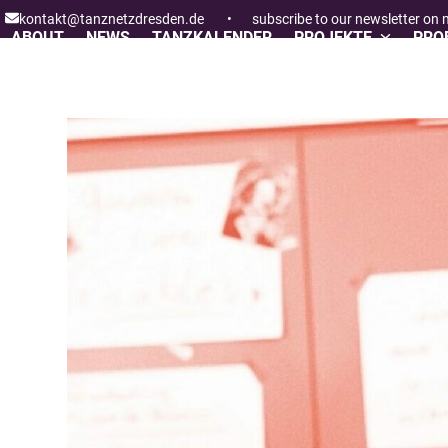
Skip
kontakt@tanznetzdresden.de
•
subscribe to our newsletter on
to
ABOUT
NEWS
TANZKALENDER
PROJEKTE
PROF
content