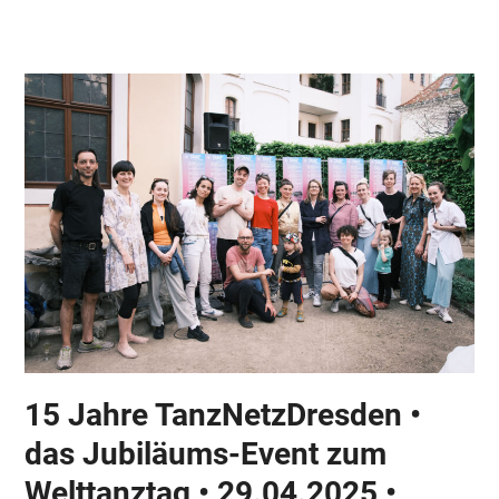
Skip
Open
Close
to
mobile
mobile
content
menu
menu
15 Jahre TanzNetzDresden •
das Jubiläums-Event zum
Welttanztag • 29.04.2025 •