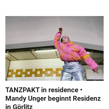
Skip
Open
Close
to
mobile
mobile
content
menu
menu
TANZPAKT in residence •
Mandy Unger beginnt Residenz
in Görlitz