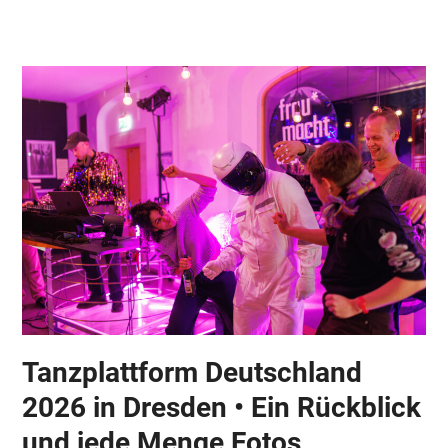
Skip
Open
Close
to
mobile
mobile
content
menu
menu
Tanzplattform Deutschland
2026 in Dresden • Ein Rückblick
und jede Menge Fotos