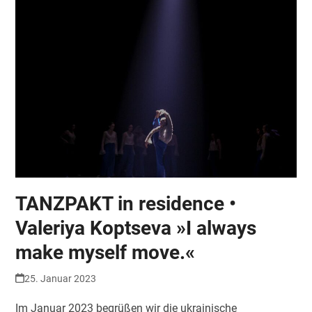
TANZPAKT in residence •
Valeriya Koptseva »I always
make myself move.«
25. Januar 2023
Im Januar 2023 begrüßen wir die ukrainische