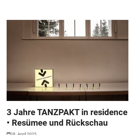
Skip
Open
Close
to
mobile
mobile
content
menu
menu
3 Jahre TANZPAKT in residence
• Resümee und Rückschau
28. April 2025